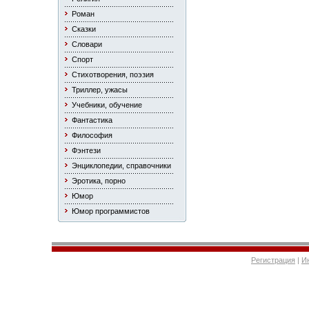
Роман
Сказки
Словари
Спорт
Стихотворения, поэзия
Триллер, ужасы
Учебники, обучение
Фантастика
Философия
Фэнтези
Энциклопедии, справочники
Эротика, порно
Юмор
Юмор программистов
Регистрация
|
И