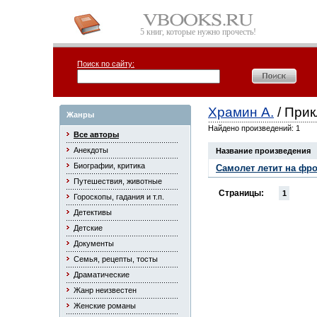
5 книг, которые нужно прочесть!
Поиск по сайту:
Храмин А.
/ При
Жанры
Найдено произведений: 1
Все авторы
Анекдоты
Название произведения
Биографии, критика
Самолет летит на фр
Путешествия, животные
Страницы:
1
Гороскопы, гадания и т.п.
Детективы
Детские
Документы
Семья, рецепты, тосты
Драматические
Жанр неизвестен
Женские романы