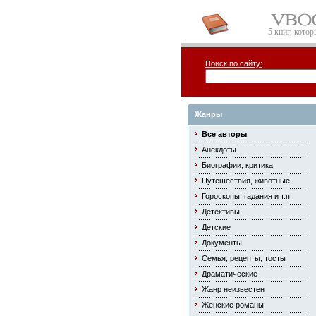
5 книг, кото
Поиск по сайту:
Жанры
Все авторы
Анекдоты
Биографии, критика
Путешествия, животные
Гороскопы, гадания и т.п.
Детективы
Детские
Документы
Семья, рецепты, тосты
Драматические
Жанр неизвестен
Женские романы