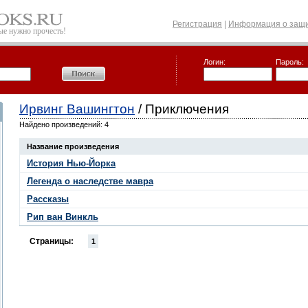
Регистрация
|
Информация о защи
рые нужно прочесть!
Логин:
Пароль:
Ирвинг Вашингтон
/ Приключения
Найдено произведений: 4
Название произведения
История Нью-Йорка
Легенда о наследстве мавра
Рассказы
Рип ван Винкль
Страницы:
1