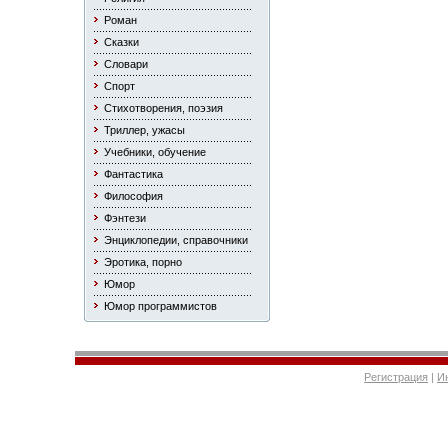
Роман
Сказки
Словари
Спорт
Стихотворения, поэзия
Триллер, ужасы
Учебники, обучение
Фантастика
Философия
Фэнтези
Энциклопедии, справочники
Эротика, порно
Юмор
Юмор программистов
Регистрация
|
И