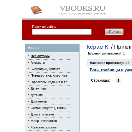
5 книг, которые нужно прочесть!
Поиск по сайту:
Керам К.
/ Прикл
Жанры
Найдено произведений: 1
Все авторы
Анекдоты
Название произведения
Биографии, критика
Боги, гробницы и уч
Путешествия, животные
Страницы:
1
Гороскопы, гадания и т.п.
Детективы
Детские
Документы
Семья, рецепты, тосты
Драматические
Жанр неизвестен
Женские романы