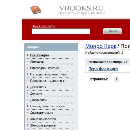
5 книг, которые нужно прочесть!
Поиск по сайту:
Монро Керк
/ Пр
Жанры
Найдено произведений: 1
Все авторы
Анекдоты
Название произведения
Биографии, критика
Перо фламинго
Путешествия, животные
Страницы:
1
Гороскопы, гадания и т.п.
Детективы
Детские
Документы
Семья, рецепты, тосты
Драматические
Жанр неизвестен
Женские романы