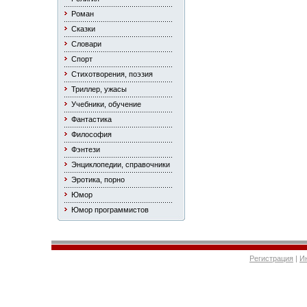
Роман
Сказки
Словари
Спорт
Стихотворения, поэзия
Триллер, ужасы
Учебники, обучение
Фантастика
Философия
Фэнтези
Энциклопедии, справочники
Эротика, порно
Юмор
Юмор программистов
Регистрация
|
И