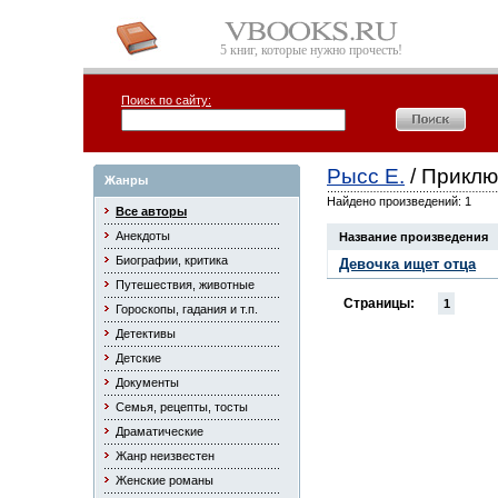
5 книг, которые нужно прочесть!
Поиск по сайту:
Рысс Е.
/ Прикл
Жанры
Найдено произведений: 1
Все авторы
Анекдоты
Название произведения
Биографии, критика
Девочка ищет отца
Путешествия, животные
Страницы:
1
Гороскопы, гадания и т.п.
Детективы
Детские
Документы
Семья, рецепты, тосты
Драматические
Жанр неизвестен
Женские романы