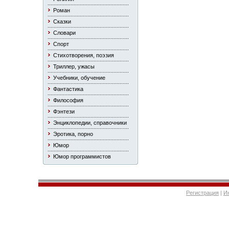
Роман
Сказки
Словари
Спорт
Стихотворения, поэзия
Триллер, ужасы
Учебники, обучение
Фантастика
Философия
Фэнтези
Энциклопедии, справочники
Эротика, порно
Юмор
Юмор программистов
Регистрация
|
И