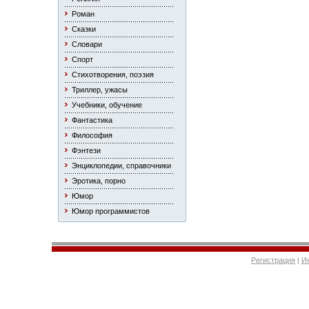
Роман
Сказки
Словари
Спорт
Стихотворения, поэзия
Триллер, ужасы
Учебники, обучение
Фантастика
Философия
Фэнтези
Энциклопедии, справочники
Эротика, порно
Юмор
Юмор программистов
Регистрация
|
И