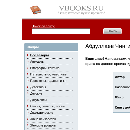
5 книг, которые нужно прочесть!
Поиск по сайту:
Абдуллаев Чинги
Жанры
Все авторы
Внимание!
Напоминаем, чт
Анекдоты
права на данное произвед
Биографии, критика
Путешествия, животные
Автор
Гороскопы, гадания и т.п.
Детективы
Название
Детские
Жанр
Документы
Семья, рецепты, тосты
Книгу до
Драматические
Жанр неизвестен
Женские романы