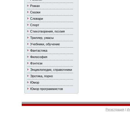
Роман
Сказки
Словари
Спорт
Стихотворения, поэзия
Триллер, ужасы
Учебники, обучение
Фантастика
Философия
Фэнтези
Энциклопедии, справочники
Эротика, порно
Юмор
Юмор программистов
Регистрация
|
И