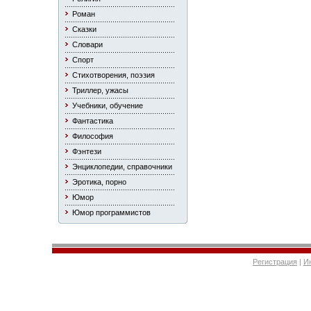
Роман
Сказки
Словари
Спорт
Стихотворения, поэзия
Триллер, ужасы
Учебники, обучение
Фантастика
Философия
Фэнтези
Энциклопедии, справочники
Эротика, порно
Юмор
Юмор программистов
Регистрация
|
И