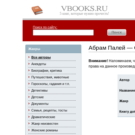
5 книг, которые нужно прочесть!
Поиск по сайту:
Абрам Палей — 
Жанры
Все авторы
Внимание!
Напоминаем, чт
Анекдоты
права на данное произвед
Биографии, критика
Путешествия, животные
Автор
Гороскопы, гадания и т.п.
Детективы
Название
Детские
Жанр
Документы
Семья, рецепты, тосты
Книгу до
Драматические
Жанр неизвестен
Женские романы