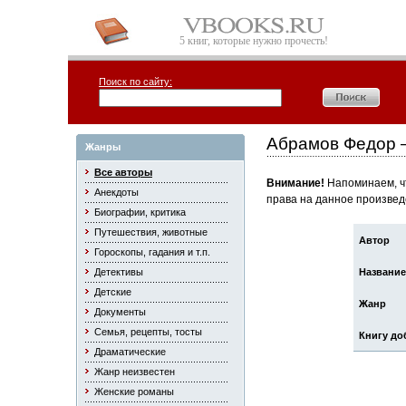
5 книг, которые нужно прочесть!
Поиск по сайту:
Абрамов Федор —
Жанры
Все авторы
Внимание!
Напоминаем, чт
Анекдоты
права на данное произвед
Биографии, критика
Путешествия, животные
Автор
Гороскопы, гадания и т.п.
Детективы
Название
Детские
Жанр
Документы
Семья, рецепты, тосты
Книгу до
Драматические
Жанр неизвестен
Женские романы