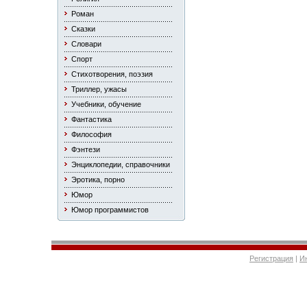
Роман
Сказки
Словари
Спорт
Стихотворения, поэзия
Триллер, ужасы
Учебники, обучение
Фантастика
Философия
Фэнтези
Энциклопедии, справочники
Эротика, порно
Юмор
Юмор программистов
Регистрация
|
И