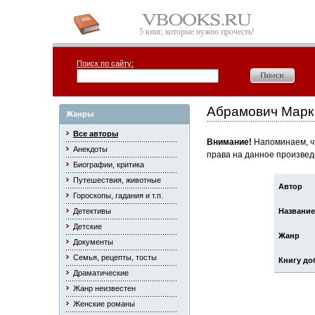
5 книг, которые нужно прочесть!
Поиск по сайту:
Абрамович Марк
Жанры
Все авторы
Внимание!
Напоминаем, чт
Анекдоты
права на данное произвед
Биографии, критика
Путешествия, животные
Автор
Гороскопы, гадания и т.п.
Детективы
Название
Детские
Жанр
Документы
Семья, рецепты, тосты
Книгу до
Драматические
Жанр неизвестен
Женские романы