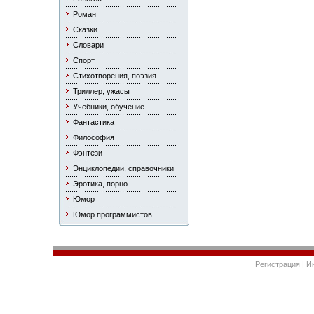
Роман
Сказки
Словари
Спорт
Стихотворения, поэзия
Триллер, ужасы
Учебники, обучение
Фантастика
Философия
Фэнтези
Энциклопедии, справочники
Эротика, порно
Юмор
Юмор программистов
Регистрация
|
И