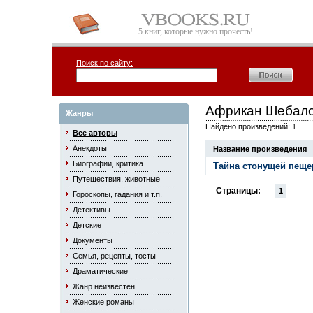
5 книг, которые нужно прочесть!
Поиск по сайту:
Африкан Шебал
Жанры
Найдено произведений: 1
Все авторы
Анекдоты
Название произведения
Биографии, критика
Тайна стонущей пещ
Путешествия, животные
Страницы:
1
Гороскопы, гадания и т.п.
Детективы
Детские
Документы
Семья, рецепты, тосты
Драматические
Жанр неизвестен
Женские романы