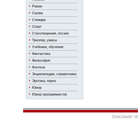
Роман
Сказки
Словари
Спорт
Стихотворения, поэзия
Триллер, ужасы
Учебники, обучение
Фантастика
Философия
Фэнтези
Энциклопедии, справочники
Эротика, порно
Юмор
Юмор программистов
Регистрация
|
И