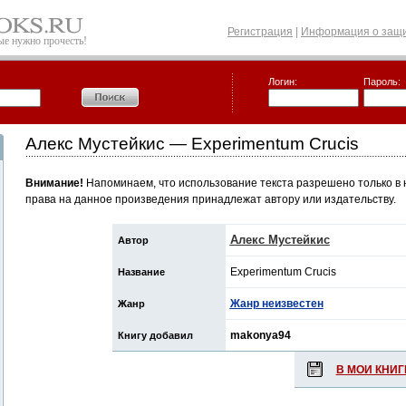
Регистрация
|
Информация о защи
рые нужно прочесть!
Логин:
Пароль:
Алекс Мустейкис — Experimentum Crucis
Внимание!
Напоминаем, что использование текста разрешено только в 
права на данное произведения принадлежат автору или издательству.
Алекс Мустейкис
Автор
Experimentum Crucis
Название
Жанр неизвестен
Жанр
makonya94
Книгу добавил
В МОИ КНИГ