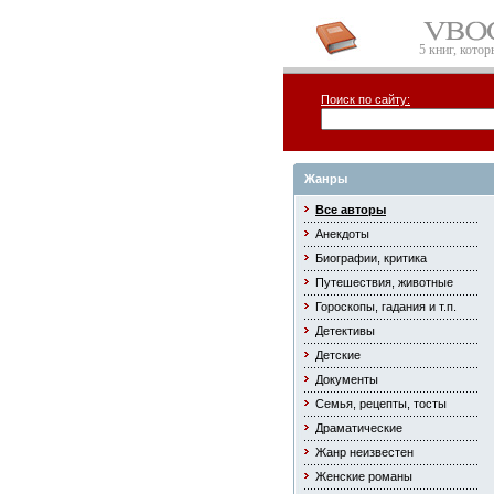
5 книг, кото
Поиск по сайту:
Жанры
Все авторы
Анекдоты
Биографии, критика
Путешествия, животные
Гороскопы, гадания и т.п.
Детективы
Детские
Документы
Семья, рецепты, тосты
Драматические
Жанр неизвестен
Женские романы