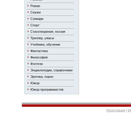
Роман
Сказки
Словари
Спорт
Стихотворения, поэзия
Триллер, ужасы
Учебники, обучение
Фантастика
Философия
Фэнтези
Энциклопедии, справочники
Эротика, порно
Юмор
Юмор программистов
Регистрация
|
И