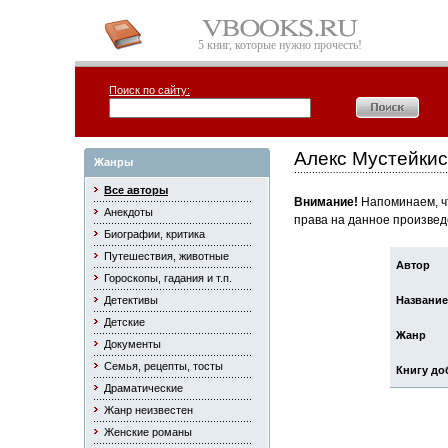
5 книг, которые нужно прочесть!
Поиск по сайту:
Алекс Мустейкис
Жанры
Все авторы
Внимание!
Напоминаем, чт
Анекдоты
права на данное произвед
Биографии, критика
Путешествия, животные
Автор
Гороскопы, гадания и т.п.
Детективы
Название
Детские
Жанр
Документы
Семья, рецепты, тосты
Книгу до
Драматические
Жанр неизвестен
Женские романы