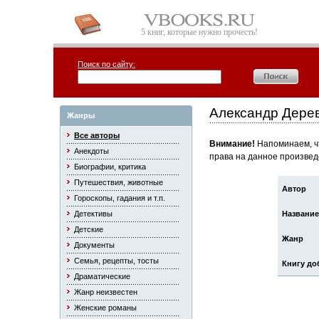
5 книг, которые нужно прочесть!
Поиск по сайту:
Александр Дерев
Жанры
Все авторы
Внимание!
Напоминаем, чт
Анекдоты
права на данное произвед
Биографии, критика
Путешествия, животные
Автор
Гороскопы, гадания и т.п.
Детективы
Название
Детские
Жанр
Документы
Семья, рецепты, тосты
Книгу до
Драматические
Жанр неизвестен
Женские романы