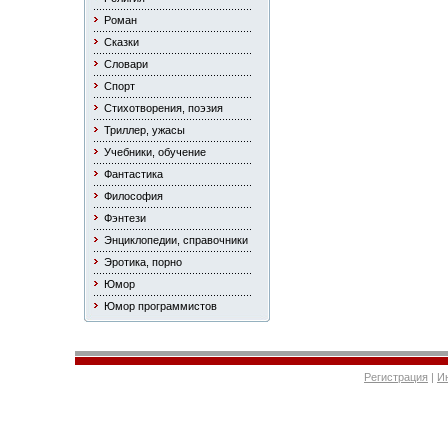
Роман
Сказки
Словари
Спорт
Стихотворения, поэзия
Триллер, ужасы
Учебники, обучение
Фантастика
Философия
Фэнтези
Энциклопедии, справочники
Эротика, порно
Юмор
Юмор программистов
Регистрация
|
И