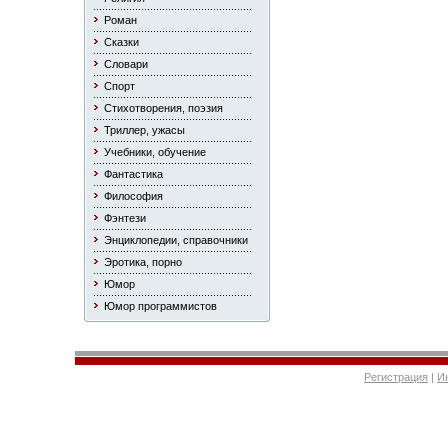
Роман
Сказки
Словари
Спорт
Стихотворения, поэзия
Триллер, ужасы
Учебники, обучение
Фантастика
Философия
Фэнтези
Энциклопедии, справочники
Эротика, порно
Юмор
Юмор программистов
Регистрация
|
И