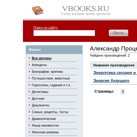
5 книг, которые нужно прочесть!
Поиск по сайту:
Александр Проц
Жанры
Найдено произведений: 2
Все авторы
Анекдоты
Название произведения
Биографии, критика
Энергетика сегодня и
Путешествия, животные
Энергия будущего
Гороскопы, гадания и т.п.
Страницы:
1
Детективы
Детские
Документы
Семья, рецепты, тосты
Драматические
Жанр неизвестен
Женские романы