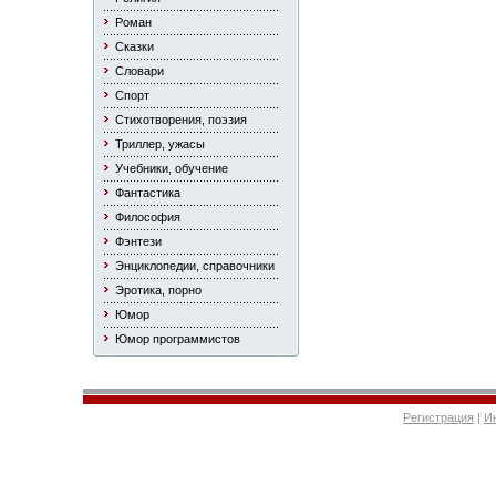
Роман
Сказки
Словари
Спорт
Стихотворения, поэзия
Триллер, ужасы
Учебники, обучение
Фантастика
Философия
Фэнтези
Энциклопедии, справочники
Эротика, порно
Юмор
Юмор программистов
Регистрация
|
И