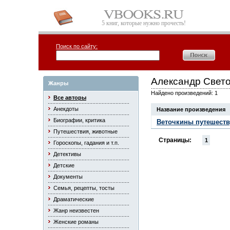
5 книг, которые нужно прочесть!
Поиск по сайту:
Александр Свет
Жанры
Найдено произведений: 1
Все авторы
Анекдоты
Название произведения
Биографии, критика
Веточкины путешеств
Путешествия, животные
Страницы:
1
Гороскопы, гадания и т.п.
Детективы
Детские
Документы
Семья, рецепты, тосты
Драматические
Жанр неизвестен
Женские романы