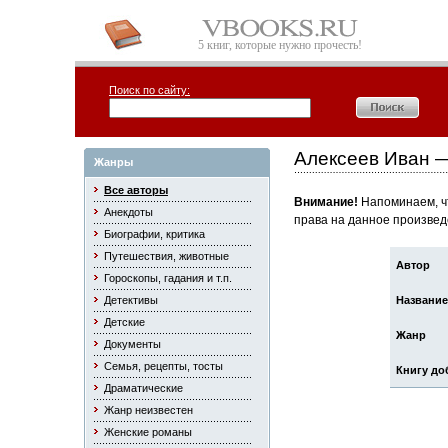
5 книг, которые нужно прочесть!
Поиск по сайту:
Алексеев Иван 
Жанры
Все авторы
Внимание!
Напоминаем, чт
Анекдоты
права на данное произвед
Биографии, критика
Путешествия, животные
Автор
Гороскопы, гадания и т.п.
Детективы
Название
Детские
Жанр
Документы
Семья, рецепты, тосты
Книгу до
Драматические
Жанр неизвестен
Женские романы