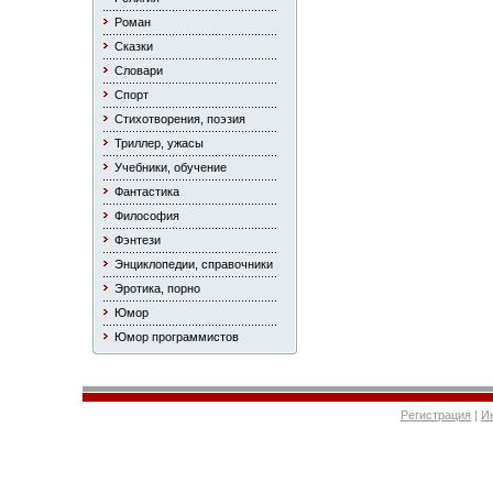
Роман
Сказки
Словари
Спорт
Стихотворения, поэзия
Триллер, ужасы
Учебники, обучение
Фантастика
Философия
Фэнтези
Энциклопедии, справочники
Эротика, порно
Юмор
Юмор программистов
Регистрация
|
И