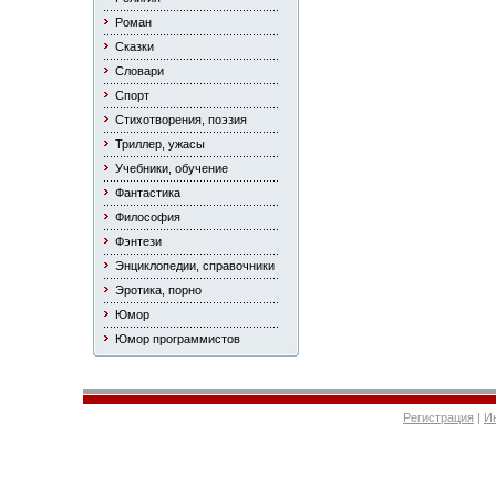
Роман
Сказки
Словари
Спорт
Стихотворения, поэзия
Триллер, ужасы
Учебники, обучение
Фантастика
Философия
Фэнтези
Энциклопедии, справочники
Эротика, порно
Юмор
Юмор программистов
Регистрация
|
И