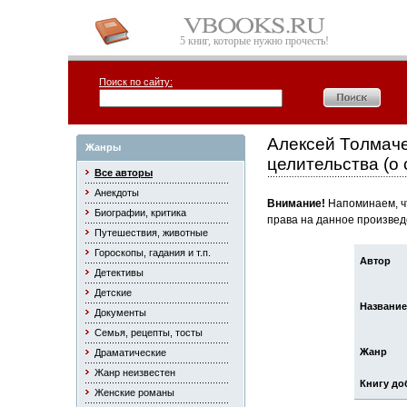
5 книг, которые нужно прочесть!
Поиск по сайту:
Алексей Толмаче
Жанры
целительства (о
Все авторы
Анекдоты
Внимание!
Напоминаем, чт
Биографии, критика
права на данное произвед
Путешествия, животные
Гороскопы, гадания и т.п.
Автор
Детективы
Детские
Название
Документы
Семья, рецепты, тосты
Жанр
Драматические
Жанр неизвестен
Книгу до
Женские романы