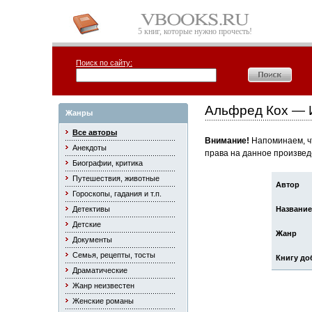
5 книг, которые нужно прочесть!
Поиск по сайту:
Альфред Кох — 
Жанры
Все авторы
Внимание!
Напоминаем, чт
Анекдоты
права на данное произвед
Биографии, критика
Путешествия, животные
Автор
Гороскопы, гадания и т.п.
Детективы
Название
Детские
Жанр
Документы
Семья, рецепты, тосты
Книгу до
Драматические
Жанр неизвестен
Женские романы