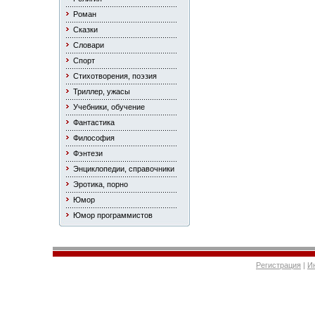
Роман
Сказки
Словари
Спорт
Стихотворения, поэзия
Триллер, ужасы
Учебники, обучение
Фантастика
Философия
Фэнтези
Энциклопедии, справочники
Эротика, порно
Юмор
Юмор программистов
Регистрация
|
И