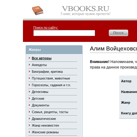
5 книг, которые нужно прочесть!
Поиск по сайту:
Алим Войцеховс
Жанры
Все авторы
Внимание!
Напоминаем, чт
Анекдоты
права на данное произвед
Биографии, критика
Путешествия, животные
Автор
Гороскопы, гадания и т.п.
Детективы
Название
Детские
Жанр
Документы
Семья, рецепты, тосты
Книгу до
Драматические
Жанр неизвестен
Женские романы