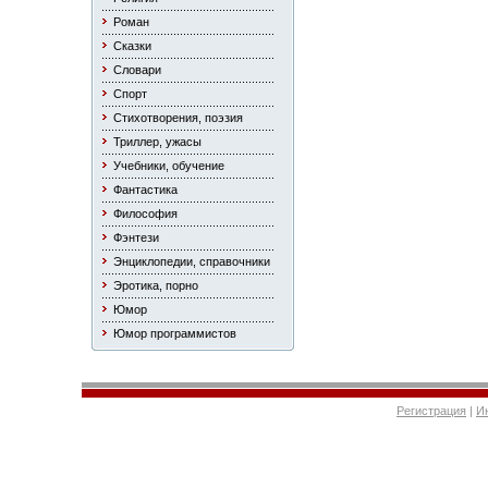
Роман
Сказки
Словари
Спорт
Стихотворения, поэзия
Триллер, ужасы
Учебники, обучение
Фантастика
Философия
Фэнтези
Энциклопедии, справочники
Эротика, порно
Юмор
Юмор программистов
Регистрация
|
И