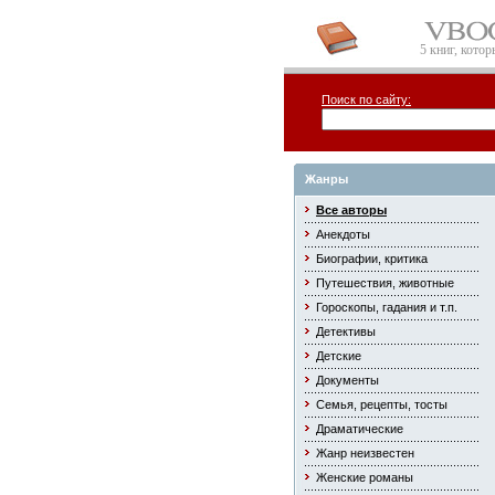
5 книг, кото
Поиск по сайту:
Жанры
Все авторы
Анекдоты
Биографии, критика
Путешествия, животные
Гороскопы, гадания и т.п.
Детективы
Детские
Документы
Семья, рецепты, тосты
Драматические
Жанр неизвестен
Женские романы