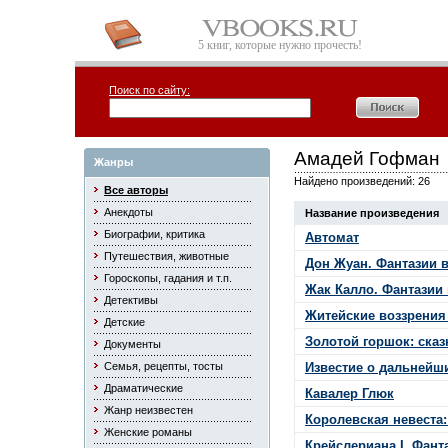
5 книг, которые нужно прочесть!
Поиск по сайту:
Амадей Гофман
Жанры
Найдено произведений: 26
Все авторы
Анекдоты
Название произведения
Биографии, критика
Автомат
Путешествия, животные
Дон Жуан. Фантазии 
Гороскопы, гадания и т.п.
Жак Калло. Фантазии
Детективы
Житейские воззрения
Детские
Золотой горшок: сказ
Документы
Семья, рецепты, тосты
Известие о дальнейши
Драматические
Кавалер Глюк
Жанр неизвестен
Королевская невеста:
Женские романы
Крейслериана I. Фант