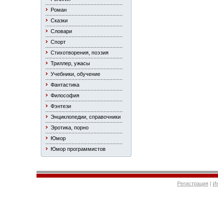
Роман
Сказки
Словари
Спорт
Стихотворения, поэзия
Триллер, ужасы
Учебники, обучение
Фантастика
Философия
Фэнтези
Энциклопедии, справочники
Эротика, порно
Юмор
Юмор программистов
Регистрация
|
И