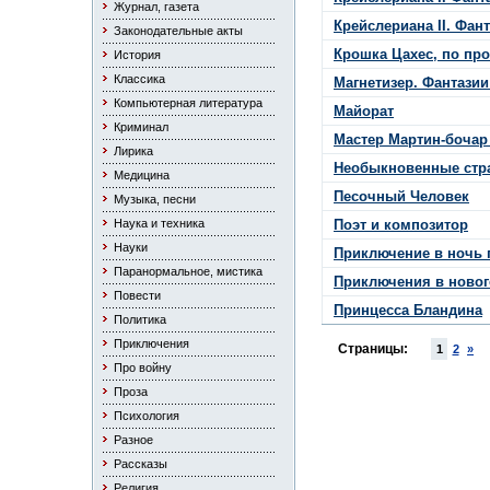
Журнал, газета
Крейслериана II. Фан
Законодательные акты
Крошка Цахес, по пр
История
Классика
Магнетизер. Фантазии
Компьютерная литература
Майорат
Криминал
Мастер Мартин-бочар
Лирика
Необыкновенные стра
Медицина
Песочный Человек
Музыка, песни
Наука и техника
Поэт и композитор
Науки
Приключение в ночь 
Паранормальное, мистика
Приключения в ново
Повести
Принцесса Бландина
Политика
Приключения
Страницы:
1
2
»
Про войну
Проза
Психология
Разное
Рассказы
Религия