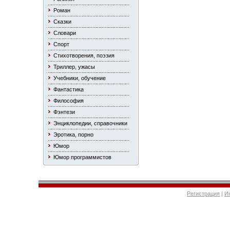
Роман
Сказки
Словари
Спорт
Стихотворения, поэзия
Триллер, ужасы
Учебники, обучение
Фантастика
Философия
Фэнтези
Энциклопедии, справочники
Эротика, порно
Юмор
Юмор программистов
Регистрация
|
И