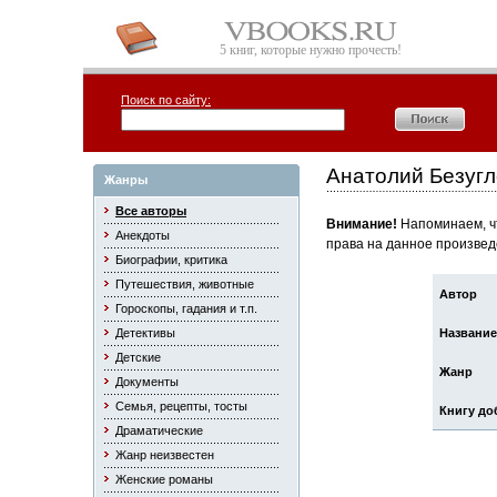
5 книг, которые нужно прочесть!
Поиск по сайту:
Анатолий Безугл
Жанры
Все авторы
Внимание!
Напоминаем, чт
Анекдоты
права на данное произвед
Биографии, критика
Путешествия, животные
Автор
Гороскопы, гадания и т.п.
Детективы
Название
Детские
Жанр
Документы
Семья, рецепты, тосты
Книгу до
Драматические
Жанр неизвестен
Женские романы