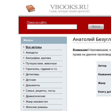
5 книг, которые нужно прочесть!
Поиск по сайту:
Анатолий Безуг
Жанры
Все авторы
Внимание!
Напоминаем, чт
Анекдоты
права на данное произвед
Биографии, критика
Путешествия, животные
Автор
Гороскопы, гадания и т.п.
Детективы
Название
Детские
Жанр
Документы
Семья, рецепты, тосты
Книгу до
Драматические
Жанр неизвестен
Женские романы