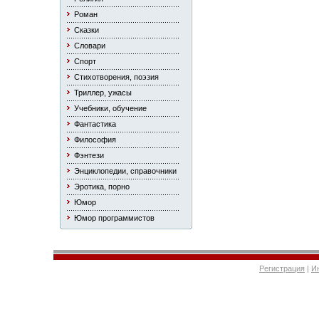
Роман
Сказки
Словари
Спорт
Стихотворения, поэзия
Триллер, ужасы
Учебники, обучение
Фантастика
Философия
Фэнтези
Энциклопедии, справочники
Эротика, порно
Юмор
Юмор программистов
Регистрация
|
И