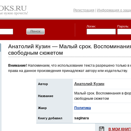
Регистрация
|
Информация о защи
рые нужно прочесть!
Логин:
Пароль:
Анатолий Кузин — Малый срок. Воспоминания
свободным сюжетом
Внимание!
Напоминаем, что использование текста разрешено только в 
права на данное произведения принадлежат автору или издательству.
Анатолий Кузин
Автор
Малый срок. Воспоминания в фор
Название
свободным сюжетом
Политика
Жанр
saginara
Книгу добавил
В МОИ КНИГ