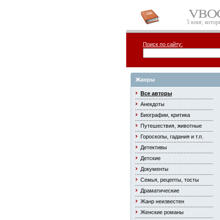
5 книг, кото
Поиск по сайту:
Жанры
Все авторы
Анекдоты
Биографии, критика
Путешествия, животные
Гороскопы, гадания и т.п.
Детективы
Детские
Документы
Семья, рецепты, тосты
Драматические
Жанр неизвестен
Женские романы