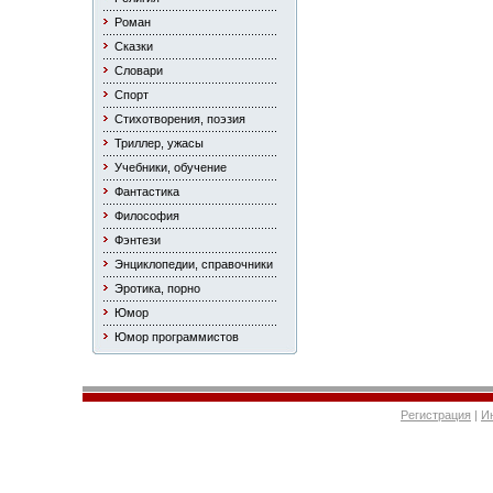
Роман
Сказки
Словари
Спорт
Стихотворения, поэзия
Триллер, ужасы
Учебники, обучение
Фантастика
Философия
Фэнтези
Энциклопедии, справочники
Эротика, порно
Юмор
Юмор программистов
Регистрация
|
И