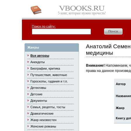
5 книг, которые нужно прочесть!
Поиск по сайту:
Анатолий Семенц
Жанры
медицины
Все авторы
Анекдоты
Внимание!
Напоминаем, чт
Биографии, критика
права на данное произвед
Путешествия, животные
Гороскопы, гадания и т.п.
Автор
Детективы
Детские
Название
Документы
Семья, рецепты, тосты
Жанр
Драматические
Книгу до
Жанр неизвестен
Женские романы