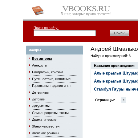
5 книг, которые нужно прочесть!
Поиск по сайту:
Андрей Шмалько
Жанры
Найдено произведений: 3
Все авторы
Анекдоты
Название произведения
Биографии, критика
Алые крылья Штурмф
Путешествия, животные
Алые крылья Штурмфо
Гороскопы, гадания и т.п.
Стамбул Гяуры нынче
Детективы
Детские
Страницы:
1
Документы
Семья, рецепты, тосты
Драматические
Жанр неизвестен
Женские романы