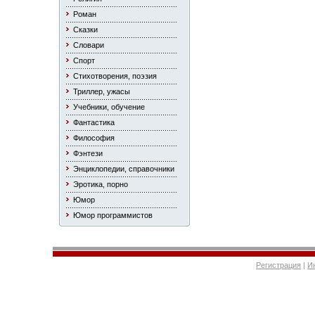
Роман
Сказки
Словари
Спорт
Стихотворения, поэзия
Триллер, ужасы
Учебники, обучение
Фантастика
Философия
Фэнтези
Энциклопедии, справочники
Эротика, порно
Юмор
Юмор программистов
Регистрация
|
И