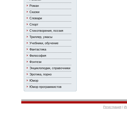
Роман
Сказки
Словари
Спорт
Стихотворения, поэзия
Триллер, ужасы
Учебники, обучение
Фантастика
Философия
Фэнтези
Энциклопедии, справочники
Эротика, порно
Юмор
Юмор программистов
Регистрация
|
И