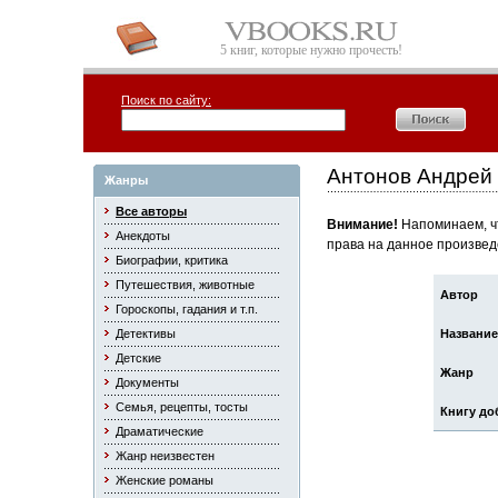
5 книг, которые нужно прочесть!
Поиск по сайту:
Антонов Андрей
Жанры
Все авторы
Внимание!
Напоминаем, чт
Анекдоты
права на данное произвед
Биографии, критика
Путешествия, животные
Автор
Гороскопы, гадания и т.п.
Детективы
Название
Детские
Жанр
Документы
Семья, рецепты, тосты
Книгу до
Драматические
Жанр неизвестен
Женские романы