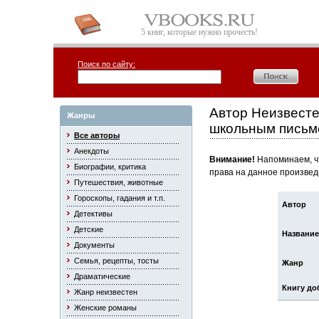
5 книг, которые нужно прочесть!
Поиск по сайту:
Автор Неизвесте
Жанры
школьным письм
Все авторы
Анекдоты
Внимание!
Напоминаем, чт
Биографии, критика
права на данное произвед
Путешествия, животные
Гороскопы, гадания и т.п.
Автор
Детективы
Детские
Название
Документы
Семья, рецепты, тосты
Жанр
Драматические
Книгу до
Жанр неизвестен
Женские романы