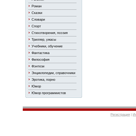
Роман
Сказки
Словари
Спорт
Стихотворения, поэзия
Триллер, ужасы
Учебники, обучение
Фантастика
Философия
Фэнтези
Энциклопедии, справочники
Эротика, порно
Юмор
Юмор программистов
Регистрация
|
И