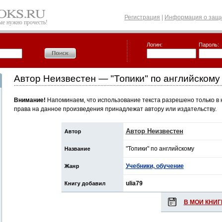
Регистрация
|
Информация о защи
рые нужно прочесть!
Логин:
Пароль:
Автор Неизвестен — "Топики" по английскому
Внимание!
Напоминаем, что использование текста разрешено только в 
права на данное произведения принадлежат автору или издательству.
Автор Неизвестен
Автор
"Топики" по английскому
Название
Учебники, обучение
Жанр
ulia79
Книгу добавил
В МОИ КНИГ