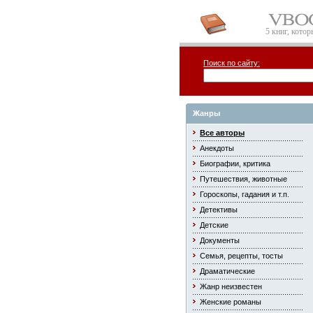
5 книг, кото
Поиск по сайту:
Жанры
Все авторы
Анекдоты
Биографии, критика
Путешествия, животные
Гороскопы, гадания и т.п.
Детективы
Детские
Документы
Семья, рецепты, тосты
Драматические
Жанр неизвестен
Женские романы