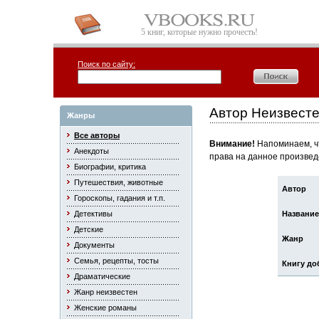
5 книг, которые нужно прочесть!
Поиск по сайту:
Автор Неизвест
Жанры
Все авторы
Внимание!
Напоминаем, чт
Анекдоты
права на данное произвед
Биографии, критика
Путешествия, животные
Автор
Гороскопы, гадания и т.п.
Детективы
Название
Детские
Жанр
Документы
Семья, рецепты, тосты
Книгу до
Драматические
Жанр неизвестен
Женские романы