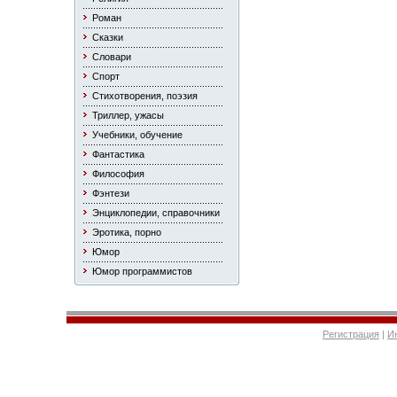
Роман
Сказки
Словари
Спорт
Стихотворения, поэзия
Триллер, ужасы
Учебники, обучение
Фантастика
Философия
Фэнтези
Энциклопедии, справочники
Эротика, порно
Юмор
Юмор программистов
Регистрация
|
И