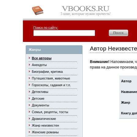
5 книг, которые нужно прочесть!
Поиск по сайту:
Автор Неизвесте
Жанры
Все авторы
Внимание!
Напоминаем, чт
Анекдоты
права на данное произвед
Биографии, критика
Путешествия, животные
Автор
Гороскопы, гадания и т.п.
Детективы
Название
Детские
Жанр
Документы
Семья, рецепты, тосты
Книгу до
Драматические
Жанр неизвестен
Женские романы