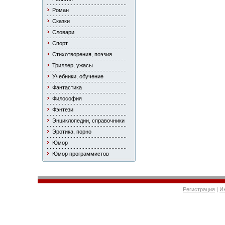
Роман
Сказки
Словари
Спорт
Стихотворения, поэзия
Триллер, ужасы
Учебники, обучение
Фантастика
Философия
Фэнтези
Энциклопедии, справочники
Эротика, порно
Юмор
Юмор программистов
Регистрация
|
И