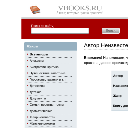
5 книг, которые нужно прочесть!
Поиск по сайту:
Автор Неизвест
Жанры
Все авторы
Внимание!
Напоминаем, чт
Анекдоты
права на данное произвед
Биографии, критика
Путешествия, животные
Автор
Гороскопы, гадания и т.п.
Детективы
Название
Детские
Жанр
Документы
Семья, рецепты, тосты
Книгу до
Драматические
Жанр неизвестен
Женские романы