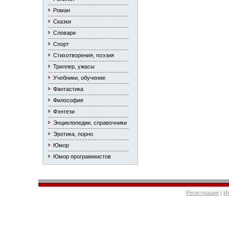
Роман
Сказки
Словари
Спорт
Стихотворения, поэзия
Триллер, ужасы
Учебники, обучение
Фантастика
Философия
Фэнтези
Энциклопедии, справочники
Эротика, порно
Юмор
Юмор программистов
Регистрация
|
И