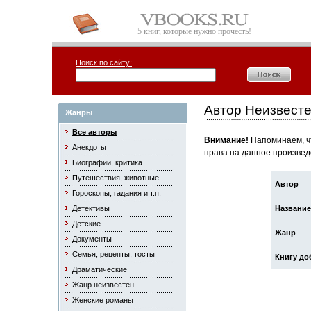
5 книг, которые нужно прочесть!
Поиск по сайту:
Автор Неизвест
Жанры
Все авторы
Внимание!
Напоминаем, чт
Анекдоты
права на данное произвед
Биографии, критика
Путешествия, животные
Автор
Гороскопы, гадания и т.п.
Детективы
Название
Детские
Жанр
Документы
Семья, рецепты, тосты
Книгу до
Драматические
Жанр неизвестен
Женские романы