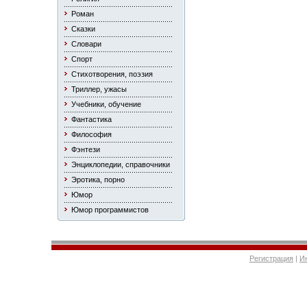
Роман
Сказки
Словари
Спорт
Стихотворения, поэзия
Триллер, ужасы
Учебники, обучение
Фантастика
Философия
Фэнтези
Энциклопедии, справочники
Эротика, порно
Юмор
Юмор программистов
Регистрация
|
И