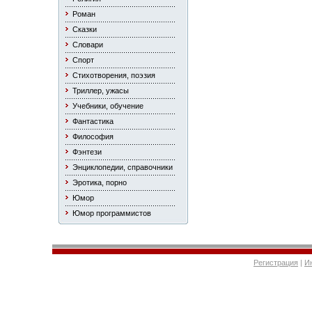
Роман
Сказки
Словари
Спорт
Стихотворения, поэзия
Триллер, ужасы
Учебники, обучение
Фантастика
Философия
Фэнтези
Энциклопедии, справочники
Эротика, порно
Юмор
Юмор программистов
Регистрация
|
И