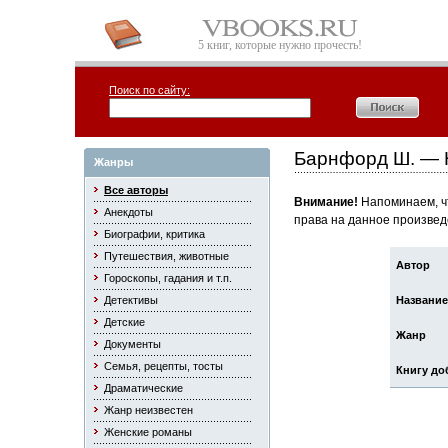
5 книг, которые нужно прочесть!
Поиск по сайту:
Барнфорд Ш. — 
Жанры
Все авторы
Внимание!
Напоминаем, чт
Анекдоты
права на данное произвед
Биографии, критика
Путешествия, животные
Автор
Гороскопы, гадания и т.п.
Детективы
Название
Детские
Жанр
Документы
Семья, рецепты, тосты
Книгу до
Драматические
Жанр неизвестен
Женские романы