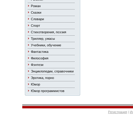
Роман
Сказки
Словари
Спорт
Стихотворения, поэзия
Триллер, ужасы
Учебники, обучение
Фантастика
Философия
Фэнтези
Энциклопедии, справочники
Эротика, порно
Юмор
Юмор программистов
Регистрация
|
И