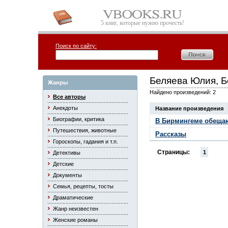
5 книг, которые нужно прочесть!
Поиск по сайту:
Беляева Юлия, Б
Жанры
Найдено произведений: 2
Все авторы
Анекдоты
Название произведения
Биографии, критика
В Бирмингeме обеща
Путешествия, животные
Рассказы
Гороскопы, гадания и т.п.
Страницы:
1
Детективы
Детские
Документы
Семья, рецепты, тосты
Драматические
Жанр неизвестен
Женские романы