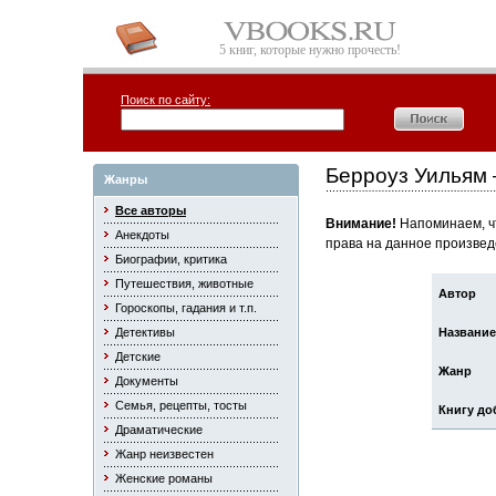
5 книг, которые нужно прочесть!
Поиск по сайту:
Берроуз Уильям 
Жанры
Все авторы
Внимание!
Напоминаем, чт
Анекдоты
права на данное произвед
Биографии, критика
Путешествия, животные
Автор
Гороскопы, гадания и т.п.
Детективы
Название
Детские
Жанр
Документы
Семья, рецепты, тосты
Книгу до
Драматические
Жанр неизвестен
Женские романы