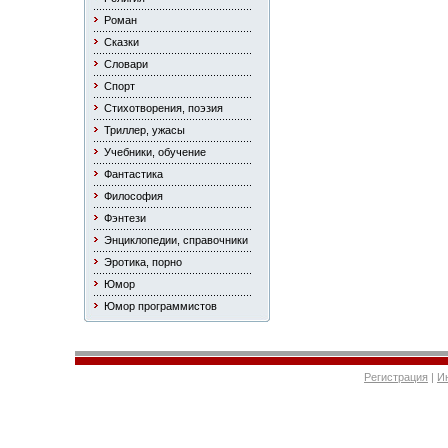
Роман
Сказки
Словари
Спорт
Стихотворения, поэзия
Триллер, ужасы
Учебники, обучение
Фантастика
Философия
Фэнтези
Энциклопедии, справочники
Эротика, порно
Юмор
Юмор программистов
Регистрация
|
И