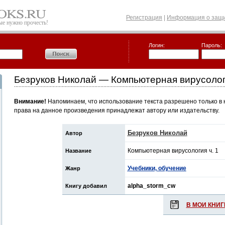
Регистрация
|
Информация о защи
рые нужно прочесть!
Логин:
Пароль:
Безруков Николай — Компьютерная вирусологи
Внимание!
Напоминаем, что использование текста разрешено только в 
права на данное произведения принадлежат автору или издательству.
Безруков Николай
Автор
Компьютерная вирусология ч. 1
Название
Учебники, обучение
Жанр
alpha_storm_cw
Книгу добавил
В МОИ КНИГ