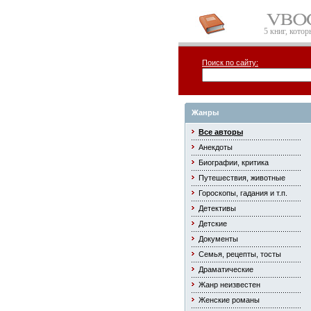
5 книг, кото
Поиск по сайту:
Жанры
Все авторы
Анекдоты
Биографии, критика
Путешествия, животные
Гороскопы, гадания и т.п.
Детективы
Детские
Документы
Семья, рецепты, тосты
Драматические
Жанр неизвестен
Женские романы