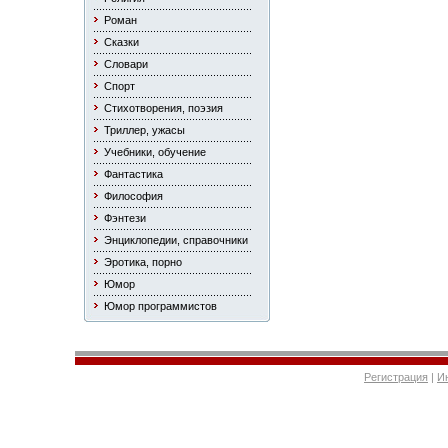
Роман
Сказки
Словари
Спорт
Стихотворения, поэзия
Триллер, ужасы
Учебники, обучение
Фантастика
Философия
Фэнтези
Энциклопедии, справочники
Эротика, порно
Юмор
Юмор программистов
Регистрация
|
И