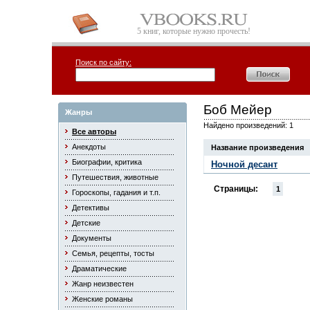
5 книг, которые нужно прочесть!
Поиск по сайту:
Боб Мейер
Жанры
Найдено произведений: 1
Все авторы
Анекдоты
Название произведения
Биографии, критика
Ночной десант
Путешествия, животные
Страницы:
1
Гороскопы, гадания и т.п.
Детективы
Детские
Документы
Семья, рецепты, тосты
Драматические
Жанр неизвестен
Женские романы