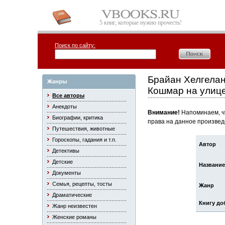
5 книг, которые нужно прочесть!
Поиск по сайту:
Брайан Хелгелан
Жанры
Кошмар на улице
Все авторы
Анекдоты
Внимание!
Напоминаем, чт
Биографии, критика
права на данное произвед
Путешествия, животные
Гороскопы, гадания и т.п.
Автор
Детективы
Детские
Название
Документы
Семья, рецепты, тосты
Жанр
Драматические
Книгу до
Жанр неизвестен
Женские романы