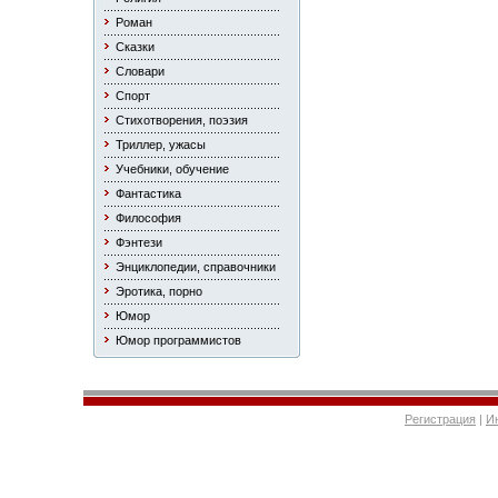
Роман
Сказки
Словари
Спорт
Стихотворения, поэзия
Триллер, ужасы
Учебники, обучение
Фантастика
Философия
Фэнтези
Энциклопедии, справочники
Эротика, порно
Юмор
Юмор программистов
Регистрация
|
И