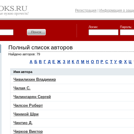
Регистрация
|
Информация о защи
рые нужно прочесть!
Логин:
Пароль:
Полный список авторов
Найдено авторов: 79
А
Б
В
Г
Д
Е
Ж
З
И
К
Л
М
Н
О
П
Р
С
Т
У
Ф
Х
Ц
Имя автора
Чивилихин Владимир
Чилая С.
Чилингарян Сергей
Чилсон Роберт
Чинмой Шри
Чинтио Д.
Чирков Виктор