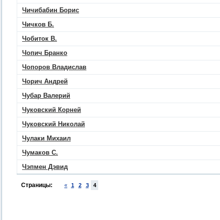
Чичибабин Борис
Чичков Б.
Чобиток В.
Чопич Бранко
Чопоров Владислав
Чорич Андрей
Чубар Валерий
Чуковский Корней
Чуковский Николай
Чулаки Михаил
Чумаков С.
Чэпмен Дэвид
Страницы:
«
1
2
3
4