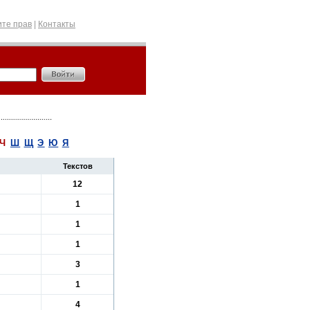
те прав
|
Контакты
Ч
Ш
Щ
Э
Ю
Я
Текстов
12
1
1
1
3
1
4