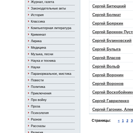
Журнал, газета
Сергей Битюцкий
Законодательные акты
Сергей Болмат
История
Классика
Сергей Бояркин
Компьютерная литература
Сергей Броккен Пус
Криминал
Сергей Бузиновский
Лирика
Медицина
Сергей Булыга
Музыка, песни
Сергей Власов
Наука и техника
Сергей Вольф
Науки
Паранормальное, мистика
Сергей Воронин
Повести
Сергей Воронов
Политика
Сергей Воскобойник
Приключения
Про войну
Сергей Гавриленко
Проза
Сергей Гагонин, Але
Психология
Разное
Страницы:
«
1
2
3
Рассказы
Религия