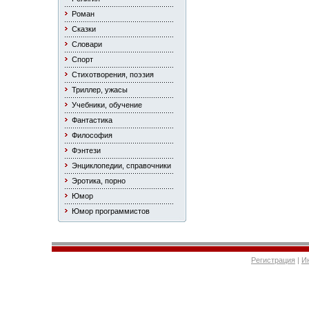
Роман
Сказки
Словари
Спорт
Стихотворения, поэзия
Триллер, ужасы
Учебники, обучение
Фантастика
Философия
Фэнтези
Энциклопедии, справочники
Эротика, порно
Юмор
Юмор программистов
Регистрация
|
И