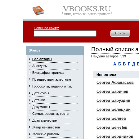
5 книг, которые нужно прочесть!
Поиск по сайту:
Полный список а
Жанры
Найдено авторов: 539
Все авторы
А
Б
В
Г
Д
Анекдоты
Биографии, критика
Имя автора
Путешествия, животные
Сергей Афанасьев
Гороскопы, гадания и т.п.
Сергей Баричев
Детективы
Детские
Сергей Баруздин
Документы
Сергей Белецкий
Семья, рецепты, тосты
Сергей Беляев
Драматические
Сергей Бен-Лев
Жанр неизвестен
Женские романы
Сергей Бердников