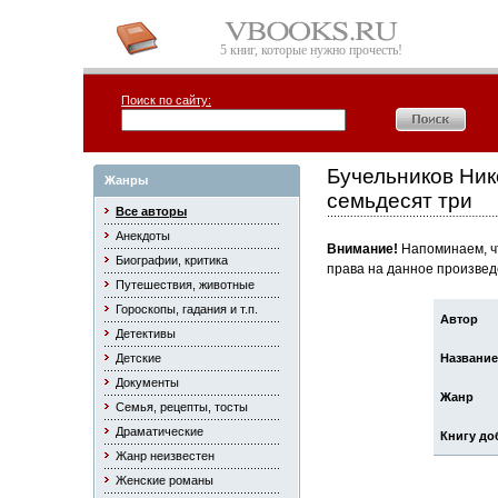
5 книг, которые нужно прочесть!
Поиск по сайту:
Бучельников Ник
Жанры
семьдесят три
Все авторы
Анекдоты
Внимание!
Напоминаем, чт
Биографии, критика
права на данное произвед
Путешествия, животные
Гороскопы, гадания и т.п.
Автор
Детективы
Детские
Название
Документы
Жанр
Семья, рецепты, тосты
Драматические
Книгу до
Жанр неизвестен
Женские романы