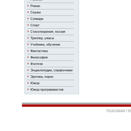
Роман
Сказки
Словари
Спорт
Стихотворения, поэзия
Триллер, ужасы
Учебники, обучение
Фантастика
Философия
Фэнтези
Энциклопедии, справочники
Эротика, порно
Юмор
Юмор программистов
Регистрация
|
И