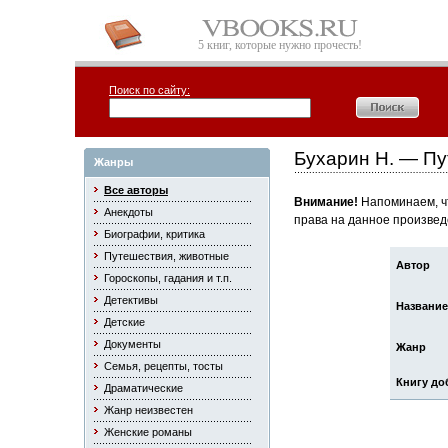
5 книг, которые нужно прочесть!
Поиск по сайту:
Бухарин Н. — Пу
Жанры
Все авторы
Внимание!
Напоминаем, чт
Анекдоты
права на данное произвед
Биографии, критика
Путешествия, животные
Автор
Гороскопы, гадания и т.п.
Детективы
Название
Детские
Документы
Жанр
Семья, рецепты, тосты
Книгу до
Драматические
Жанр неизвестен
Женские романы