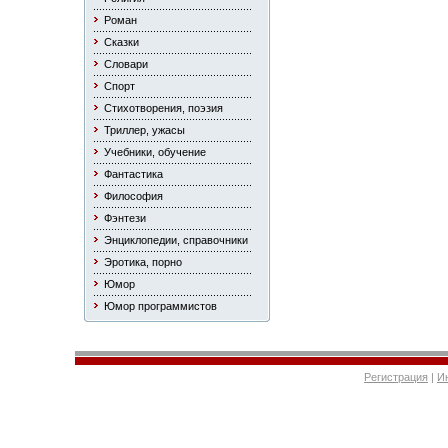
Роман
Сказки
Словари
Спорт
Стихотворения, поэзия
Триллер, ужасы
Учебники, обучение
Фантастика
Философия
Фэнтези
Энциклопедии, справочники
Эротика, порно
Юмор
Юмор программистов
Регистрация
|
И