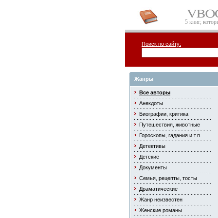
5 книг, кото
Поиск по сайту:
Жанры
Все авторы
Анекдоты
Биографии, критика
Путешествия, животные
Гороскопы, гадания и т.п.
Детективы
Детские
Документы
Семья, рецепты, тосты
Драматические
Жанр неизвестен
Женские романы