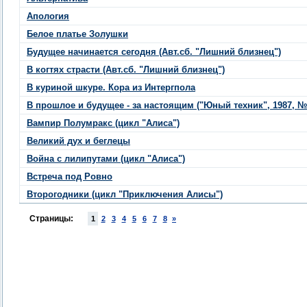
Апология
Белое платье Золушки
Будущее начинается сегодня (Авт.сб. "Лишний близнец")
В когтях страсти (Авт.сб. "Лишний близнец")
В куриной шкуре. Кора из Интергпола
В прошлое и будущее - за настоящим ("Юный техник", 1987, №
Вампир Полумракс (цикл "Алиса")
Великий дух и беглецы
Война с лилипутами (цикл "Алиса")
Встреча под Ровно
Второгодники (цикл "Приключения Алисы")
Страницы:
1
2
3
4
5
6
7
8
»