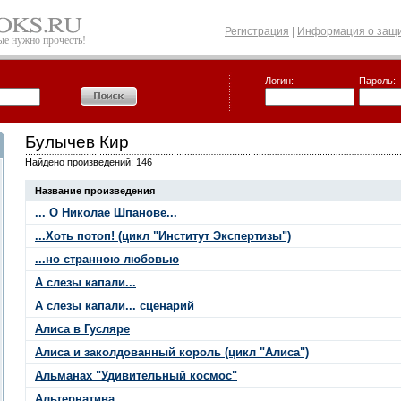
Регистрация
|
Информация о защи
рые нужно прочесть!
Логин:
Пароль:
Булычев Кир
Найдено произведений: 146
Название произведения
... О Николае Шпанове...
...Хоть потоп! (цикл "Институт Экспертизы")
...но странною любовью
А слезы капали...
А слезы капали... сценарий
Алиса в Гусляре
Алиса и заколдованный король (цикл "Алиса")
Альманах "Удивительный космос"
Альтернатива