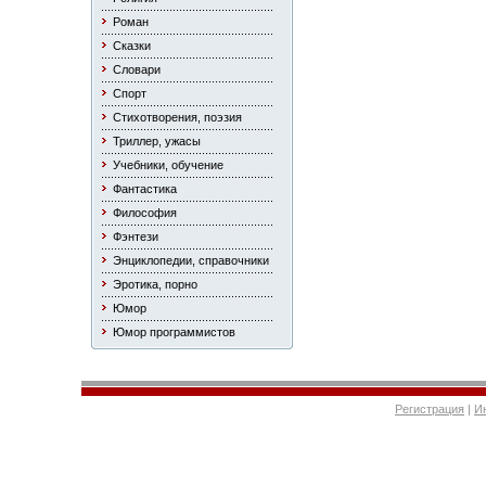
Роман
Сказки
Словари
Спорт
Стихотворения, поэзия
Триллер, ужасы
Учебники, обучение
Фантастика
Философия
Фэнтези
Энциклопедии, справочники
Эротика, порно
Юмор
Юмор программистов
Регистрация
|
И