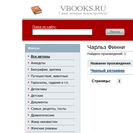
5 книг, которые нужно прочесть!
Поиск по сайту:
Чарльз Финни
Жанры
Найдено произведений: 1
Все авторы
Анекдоты
Название произведения
Биографии, критика
Черный ретривер
Путешествия, животные
Страницы:
1
Гороскопы, гадания и т.п.
Детективы
Детские
Документы
Семья, рецепты, тосты
Драматические
Жанр неизвестен
Женские романы