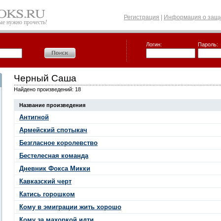
Регистрация
|
Информация о защи
рые нужно прочесть!
Логин:
Пароль:
Черный Саша
Найдено произведений: 18
Название произведения
Антигной
Армейский спотыкач
Безгласное королевство
Бестелесная команда
Дневник Фокса Микки
Кавказский черт
Катись горошком
Кому в эмиграции жить хорошо
Кому за махоркой идти