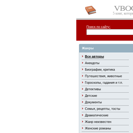
5 книг, кото
Поиск по сайту:
Жанры
Все авторы
Анекдоты
Биографии, критика
Путешествия, животные
Гороскопы, гадания и т.п.
Детективы
Детские
Документы
Семья, рецепты, тосты
Драматические
Жанр неизвестен
Женские романы