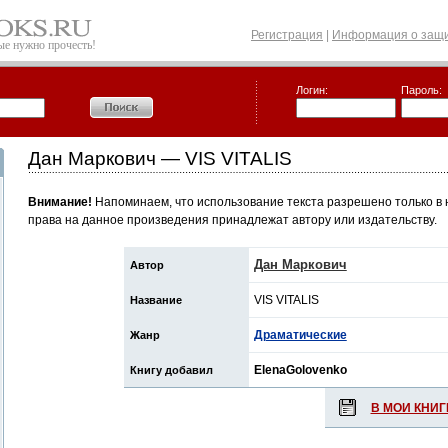
Регистрация
|
Информация о защи
рые нужно прочесть!
Логин:
Пароль:
Дан Маркович — VIS VITALIS
Внимание!
Напоминаем, что использование текста разрешено только в 
права на данное произведения принадлежат автору или издательству.
Дан Маркович
Автор
VIS VITALIS
Название
Драматические
Жанр
ElenaGolovenko
Книгу добавил
В МОИ КНИГ