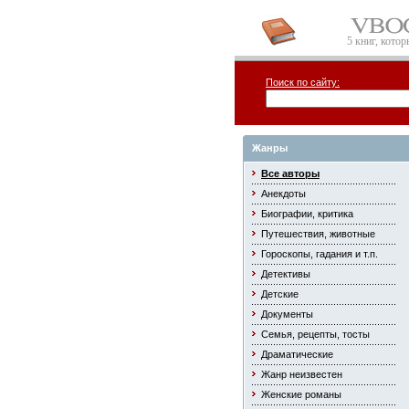
5 книг, кото
Поиск по сайту:
Жанры
Все авторы
Анекдоты
Биографии, критика
Путешествия, животные
Гороскопы, гадания и т.п.
Детективы
Детские
Документы
Семья, рецепты, тосты
Драматические
Жанр неизвестен
Женские романы