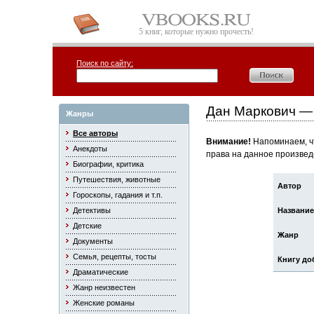
5 книг, которые нужно прочесть!
Поиск по сайту:
Дан Маркович —
Жанры
Все авторы
Внимание!
Напоминаем, чт
Анекдоты
права на данное произвед
Биографии, критика
Путешествия, животные
Автор
Гороскопы, гадания и т.п.
Детективы
Название
Детские
Жанр
Документы
Семья, рецепты, тосты
Книгу до
Драматические
Жанр неизвестен
Женские романы