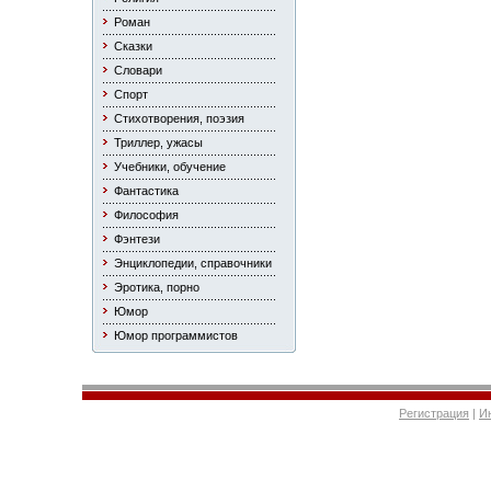
Роман
Сказки
Словари
Спорт
Стихотворения, поэзия
Триллер, ужасы
Учебники, обучение
Фантастика
Философия
Фэнтези
Энциклопедии, справочники
Эротика, порно
Юмор
Юмор программистов
Регистрация
|
И