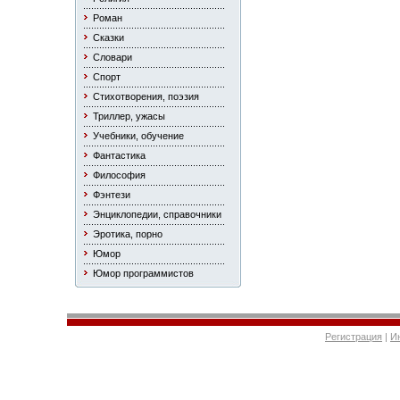
Роман
Сказки
Словари
Спорт
Стихотворения, поэзия
Триллер, ужасы
Учебники, обучение
Фантастика
Философия
Фэнтези
Энциклопедии, справочники
Эротика, порно
Юмор
Юмор программистов
Регистрация
|
И