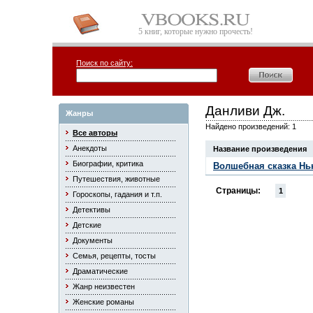
5 книг, которые нужно прочесть!
Поиск по сайту:
Данливи Дж.
Жанры
Найдено произведений: 1
Все авторы
Анекдоты
Название произведения
Биографии, критика
Волшебная сказка Нь
Путешествия, животные
Страницы:
1
Гороскопы, гадания и т.п.
Детективы
Детские
Документы
Семья, рецепты, тосты
Драматические
Жанр неизвестен
Женские романы